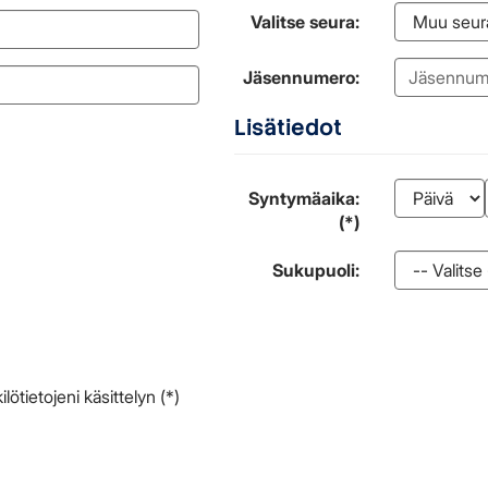
Valitse seura:
Jäsennumero:
Lisätiedot
Syntymäaika:
(*)
Sukupuoli:
ötietojeni käsittelyn (*)