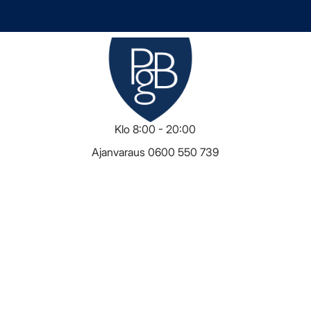
voo Golf B
Tervetuloa hyvään seuraan.
Klubitalo
Auki
Klo 8:00 - 20:00
Ajanvaraus 0600 550 739