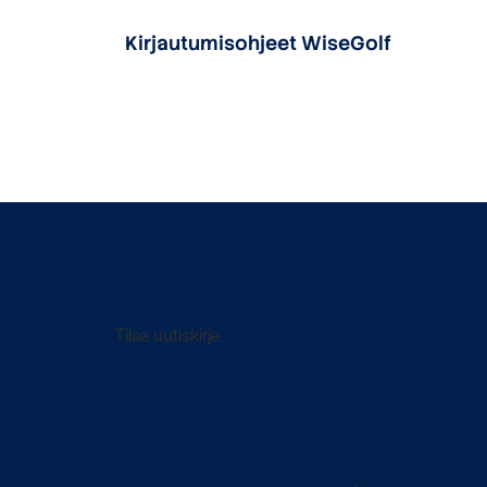
Kirjautumisohjeet WiseGolf
Seuraa meitä
Tilaa uutiskirje