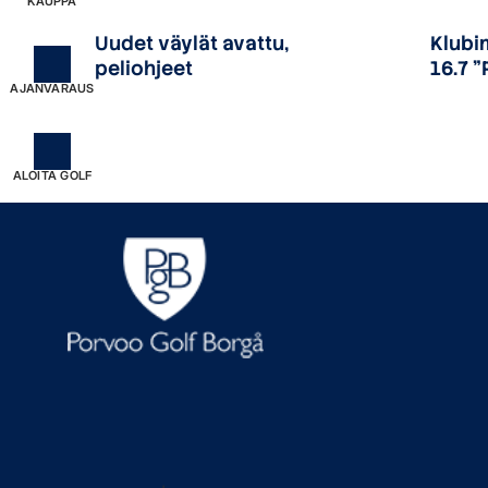
KAUPPA
Uudet väylät avattu,
Klubi
peliohjeet
16.7 "
AJANVARAUS
ALOITA GOLF