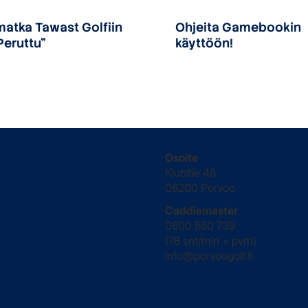
matka Tawast Golfiin
Ohjeita Gamebookin
Peruttu"
käyttöön!
Osoite
Klubitie 46
06200 Porvoo
Caddiemaster
0600 550 739
(78 snt/min + pvm)
info@porvoogolf.fi