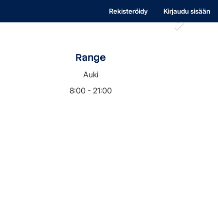
orgå
Rekisteröidy
Kirjaudu sisään
Porvoo Golf
Yrityksille
Verkkokauppa
Range
Auki
8:00 - 21:00