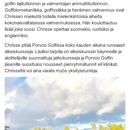
golfin lajitutkinnon ja valmentajan ammattitutkinnon.
Golfbiomekaniikka, golffysiikka ja henkinen valmennus ovat
Chrissen mielestä todella mielenkiintoisia aiheita
kokonaisvaltaisessa valmennuksessa. Hän kouluttautuu
lisää joka vuosi. Chrisse opettaa suomeksi, ruotsiksi ja
englanniksi.
Chrisse pitää Porvoo Golfissa koko kauden aikana runsaasti
alkeiskursseja. Lisäksi tarjolla on alkeiskurssin käynneille ja
aloittelijoille suunnattuja jatkokursseja ja Porvoo Golfin
jäsenille suosituksi nousseet pienryhmätunnit eli klinikat.
Chrisseltä voi aina varata myös yksityistunteja.