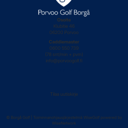
Osoite
Klubitie 46
06200 Porvoo
Caddiemaster
0600 550 739
(78 snt/min + pvm)
info@porvoogolf.fi
Seuraa meitä
Tilaa uutiskirje
© Borgå Golf
| Toiminnanohjausjärjestelmä
WiseGolf
powered by
WiseNetwork