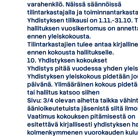
varahenkilö. Näissä säännöissä
tilintarkastajalla ja toiminnantarkast
Yhdistyksen tilikausi on 1.11.-31.10. 
hallituksen vuosikertomus on annettav
ennen yleiskokousta.
Tilintarkastajien tulee antaa kirjalli
ennen kokousta hallitukselle.
10. Yhdistyksen kokoukset
Yhdistys pitää vuodessa yhden ylei
Yhdistyksen yleiskokous pidetään j
päivänä. Ylimääräinen kokous pidetä
tai hallitus katsoo siihen
Sivu: 3/4 olevan aihetta taikka väh
äänioikeutetuista jäsenistä siitä ilmo
Vaatimus kokouksen pitämisestä on
esitettävä kirjallisesti yhdistyksen h
kolmenkymmenen vuorokauden kulues