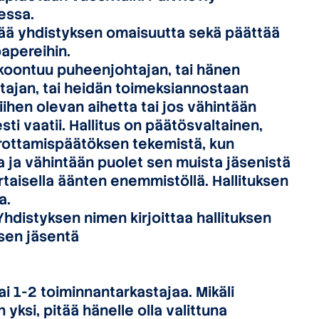
essa.
ittää yhdistyksen omaisuutta sekä päättää
apereihin.
kokoontuu puheenjohtajan, tai hänen
ajan, tai heidän toimeksiannostaan
iihen olevan aihetta tai jos vähintään
esti vaatii. Hallitus on päätösvaltainen,
erottamispäätöksen tekemistä, kun
 ja vähintään puolet sen muista jäsenistä
taisella äänten enemmistöllä. Hallituksen
a.
Yhdistyksen nimen kirjoittaa hallituksen
ksen jäsentä
tai 1-2 toiminnantarkastajaa. Mikäli
 yksi, pitää hänelle olla valittuna