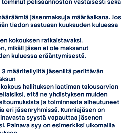
toiminut pelisäännöstön vastaisesti sekä
määräämiä jäsenmaksuja määräaikana. Jos
ään tiedon saatuaan kuukauden kuluessa
en kokouksen ratkaistavaksi.
, mikäli jäsen ei ole maksanut
den kuluessa erääntymisestä.
3 määritellyiltä jäseniltä perittävän
maksun
kokous hallituksen laatiman talousarvion
llaisiksi, että ne yhdistyksen muiden
 sitoumuksista ja toiminnasta aiheutuneet
sia eri jäsenryhmissä. Kunniajäsen on
ainavasta syystä vapauttaa jäsenen
. Painava syy on esimerkiksi ulkomailla