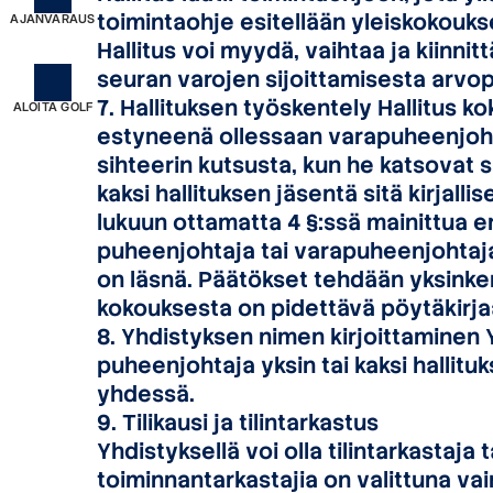
toimintaohje esitellään yleiskokouks
AJANVARAUS
Hallitus voi myydä, vaihtaa ja kiinn
seuran varojen sijoittamisesta arvop
7. Hallituksen työskentely Hallitus 
ALOITA GOLF
estyneenä ollessaan varapuheenjoht
sihteerin kutsusta, kun he katsovat s
kaksi hallituksen jäsentä sitä kirjallis
lukuun ottamatta 4 §:ssä mainittua 
puheenjohtaja tai varapuheenjohtaja
on läsnä. Päätökset tehdään yksinker
kokouksesta on pidettävä pöytäkirja
8. Yhdistyksen nimen kirjoittaminen 
puheenjohtaja yksin tai kaksi hallitu
yhdessä.
9. Tilikausi ja tilintarkastus
Yhdistyksellä voi olla tilintarkastaja 
toiminnantarkastajia on valittuna vain