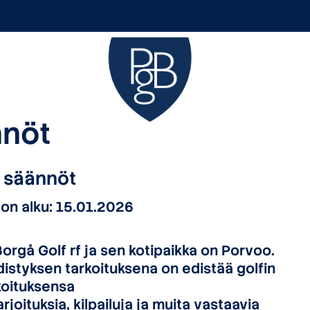
nnöt
f säännöt
on alku: 15.01.2026
orgå Golf rf ja sen kotipaikka on Porvoo.
distyksen tarkoituksena on edistää golfin
koituksensa
joituksia, kilpailuja ja muita vastaavia