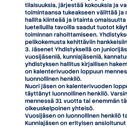
tilaisuuksia, järjestää kokouksia ja 
toimintaansa tukeakseen välittää ja m
hallita kiinteää ja irtainta omaisuutta
luetelluilla tavoilla saadut tuotot k
toiminnan rahoittamiseen. Yhdistyks
pelikokemusta kehittäviin hankkeisiin
3. Jäsenet Yhdistyksellä on juniorijäs
vuosijäseniä, kunniajäseniä, kannatus
yhdistyksen hallitus kirjallisen hak
on kalenterivuoden loppuun menness
luonnollinen henkilö.
Nuori jäsen on kalenterivuoden lop
täyttänyt luonnollinen henkilö. Vars
mennessä 31 vuotta tai enemmän täyt
oikeuskelpoinen yhteisö.
Vuosijäsen on luonnollinen henkilö t
Kunniajäsen on erityisen ansioitunut