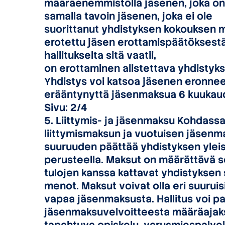
määräenemmistöllä jäsenen, joka on 
samalla tavoin jäsenen, joka ei ole
suorittanut yhdistyksen kokouksen 
erotettu jäsen erottamispäätöksest
hallitukselta sitä vaatii,
on erottaminen alistettava yhdistyks
Yhdistys voi katsoa jäsenen eronneen
erääntynyttä jäsenmaksua 6 kuukau
Sivu: 2/4
5. Liittymis- ja jäsenmaksu Kohdassa 
liittymismaksun ja vuotuisen jäsen
suuruuden päättää yhdistyksen yleis
perusteella. Maksut on määrättävä se
tulojen kanssa kattavat yhdistyksen
menot. Maksut voivat olla eri suurui
vapaa jäsenmaksusta. Hallitus voi p
jäsenmaksuvelvoitteesta määräajaksi