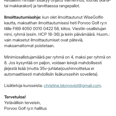
Kesäleirin hintaan sisältyy ohjattu valmennus, lounas (kana-
tai makkarakori) ja tarvittaessa rangepallot.
Ilmoittautumisohje:
kun olet ilmoittautunut WiseGolfin
kautta, maksathan ilmoittautumisesi heti Porvoo Golf ry:n
tilille FI69 4050 0010 0422 58, kiitos. Viestiin osallistujan
nimi, ryhmä (esim. HCP 18-36) ja leirin päivämäärä. Huom.:
vain maksetut ilmoittautumiset ovat päteviä,
maksamattomat poistetaan.
Minimiosallistujamäärä per ryhmä on 4, maksi per ryhmä on
8. Jos kysyntää on paljon, voidaan leirejä mahdollisesti
järjestä lisää (mutta 35v-juhlatarjoushinnoittelua ei
automaattisesti mahdollisiin lisäkursseihin sovelleta).
Lisätietoja kursseista:
christine.blomqvist@gmail.com
.
Tervetuloa!
Ystävällisin terveisin,
Porvoo Golf ry:n hallitus