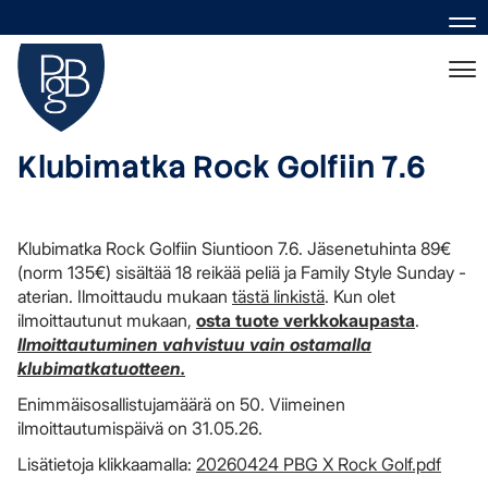
Nav
Nav
Klubimatka Rock Golfiin 7.6
Klubimatka Rock Golfiin Siuntioon 7.6. Jäsenetuhinta 89€
(norm 135€) sisältää 18 reikää peliä ja Family Style Sunday -
aterian. Ilmoittaudu mukaan
tästä linkistä
. Kun olet
ilmoittautunut mukaan,
osta tuote verkkokaupasta
.
Ilmoittautuminen vahvistuu vain ostamalla
klubimatkatuotteen.
Enimmäisosallistujamäärä on 50. Viimeinen
ilmoittautumispäivä on 31.05.26.
Lisätietoja klikkaamalla:
20260424 PBG X Rock Golf.pdf