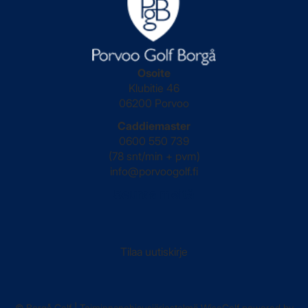
Osoite
Klubitie 46
06200 Porvoo
Caddiemaster
0600 550 739
(78 snt/min + pvm)
info@porvoogolf.fi
Seuraa meitä
Tilaa uutiskirje
© Borgå Golf
| Toiminnanohjausjärjestelmä
WiseGolf
powered by